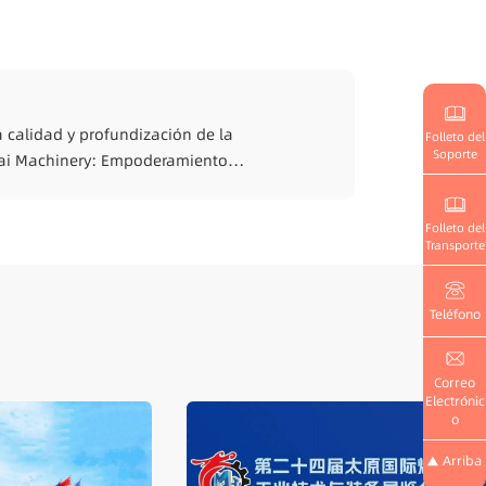
a calidad y profundización de la
Folleto del
Soporte
kai Machinery: Empoderamiento
Folleto del
Transporte
Teléfono
Correo
Electrónic
o
Arriba