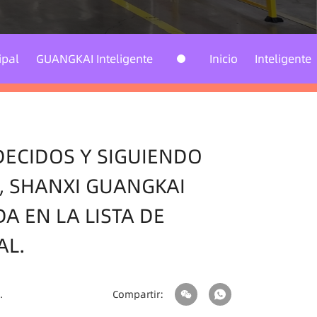
I Inteligente
Inicio
Inteligente
Págin
ctos
ECIDOS Y SIGUIENDO
, SHANXI GUANGKAI
A EN LA LISTA DE
AL.
.
Compartir: