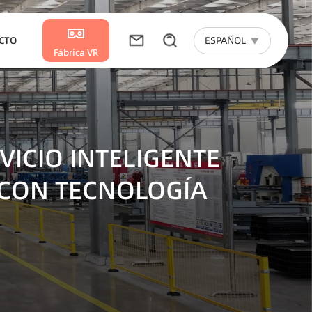
ESPAÑOL
CTO
Fábrica VR
sulta en Línea
ormación de
VICIO INTELIGENTE
tacto
 CON TECNOLOGÍA
va