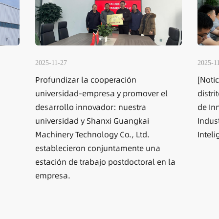
2
2025-11-27
¡
[Noticias del Departamento] Nuestro
g
ver el
distrito establece la Alianza Estratégica
V
de Innovación Tecnológica de la
i
Industria de Fabricación de Transporte
.
Inteligente de la Provincia de Shanxi.
 una
al en la