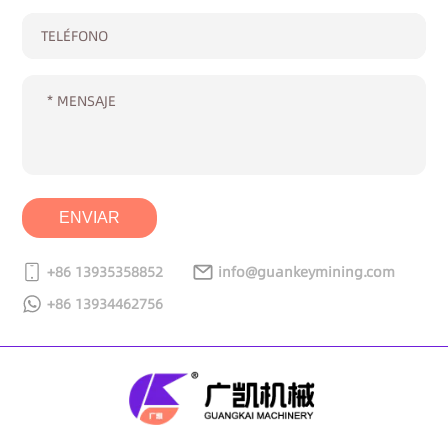
ENVIAR
+86 13935358852
info@guankeymining.com
+86 13934462756