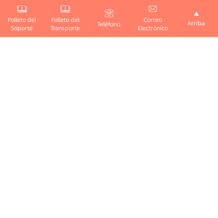
materiales
Últimas Noticias
Folleto del
Folleto del
Correo
Arriba
Teléfono
Soporte
Transporte
Electrónico
Servicios
Nosotros
Tipos de Clientes
Perfil de la
Compañía
Mercados de
Servicio
Historia de
Desarrollo
Proceso de
Colaboración
Cultura
Corporativa
Servicio
Postventa
Responsabilidad
Social
Por: ZiiYnn
Mapa del Sitio
晋ICP备15005116号-3