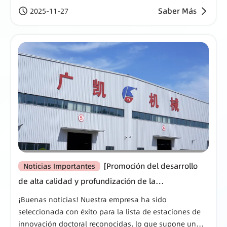
provincial.
Información de la provincia de Shanxi y fue incluida
Saber Más
2025-11-27
en la lista de fábricas verdes de la provincia.
[Promoción del desarrollo
Noticias Importantes
de alta calidad y profundización de la
transformación integral] Guangkai Machinery:
¡Buenas noticias! Nuestra empresa ha sido
Empoderamiento tecnológico, un nuevo camino.
seleccionada con éxito para la lista de estaciones de
innovación doctoral reconocidas, lo que supone un