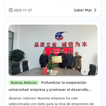
nuevo impulso para la integración de la industria, la
academia y la investigación.
Saber Más
2025-11-27
Profundizar la cooperación
Buenas Noticias
universidad-empresa y promover el desarrollo
innovador: nuestra universidad y Shanxi Guangkai
¡Buenas noticias! Nuestra empresa ha sido
Machinery Technology Co., Ltd. establecieron
seleccionada con éxito para la lista de estaciones de