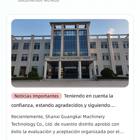
Documentos Técnicos
Teniendo en cuenta la
Noticias Importantes
confianza, estando agradecidos y siguiendo
adelante, trabajando duro y pragmáticamente,
Recientemente, Shanxi Guangkai Machinery
Shanxi Guangkai Machinery Technology Co., Ltd. ha
Technology Co., Ltd. de nuestro distrito aprobó con
éxito la evaluación y aceptación organizada por el
sido incluida en la lista de fábricas verdes a nivel
Departamento de Industria y Tecnología de la