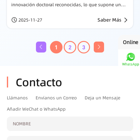
innovación doctoral reconocidas, lo que supone un
conjuntamente una estación de trabajo postdoctoral
nuevo impulso para la integración de la industria, la
en la empresa.
academia y la investigación.
Saber Más
2025-11-27
Online
1
2
3
Contacto
Llámanos
Envíanos un Correo
Deja un Mensaje
Añadir WeChat o WhatsApp